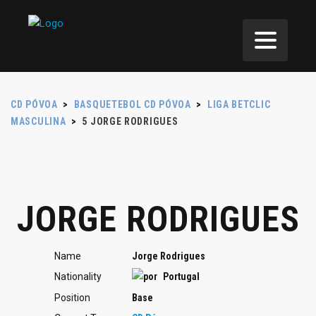
CD PÓVOA
>
BASQUETEBOL CD PÓVOA
>
LIGA BETCLIC
MASCULINA
>
5
JORGE RODRIGUES
JORGE RODRIGUES
Name
Jorge Rodrigues
Nationality
Portugal
Position
Base