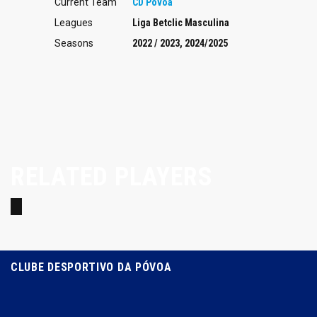
Current Team
CD Póvoa
Leagues
Liga Betclic Masculina
Seasons
2022 / 2023, 2024/2025
Base
Gonçalo Faria
RELATED PLAYERS
24
CLUBE DESPORTIVO DA PÓVOA