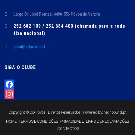
Largo Dr. José Pontes. 4490-556 Póvoa de Varzim
252 682 109 / 252 684 400 (chamada para a rede
fixa nacional)
geral@cdpovoa.pt
SIGA O CLUBE
Facebook
Instagram
Copyright © CD Póvoa | Direitos Reservados | Powered by:
netinbound.pt
HOME
TERMOS E CONDIÇÕES
PRIVACIDADE
LIVRO DE RECLAMAÇÕES
CONTACTOS