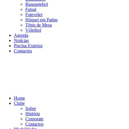
Basquetebol
Futsal
Futevólei
Hóquei em Patins
Ténis de Mesa
Vóleibol
Agenda
Notícias
Piscina Exterior
Contactos
Home
Clube
Sobre
História
Corporate
Contactos