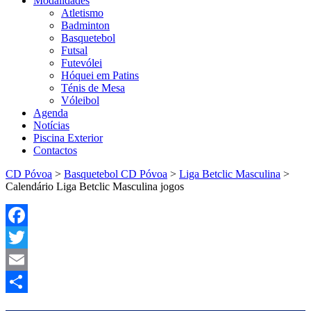
Modalidades
Atletismo
Badminton
Basquetebol
Futsal
Futevólei
Hóquei em Patins
Ténis de Mesa
Vóleibol
Agenda
Notícias
Piscina Exterior
Contactos
CD Póvoa
>
Basquetebol CD Póvoa
>
Liga Betclic Masculina
>
Calendário Liga Betclic Masculina jogos
Facebook
Twitter
Email
Partilhar