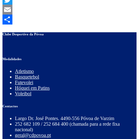
Twitter
Email
Partilhar
Clube Desportivo da Póvoa
Modalidades
Atletismo
Basquetebol
Futevolei
Hóquei em Patins
Voleibol
Contactos
Largo Dr. José Pontes. 4490-556 Póvoa de Varzim
252 682 109 / 252 684 400 (chamada para a rede fixa
nacional)
geral@cdpovoa.pt