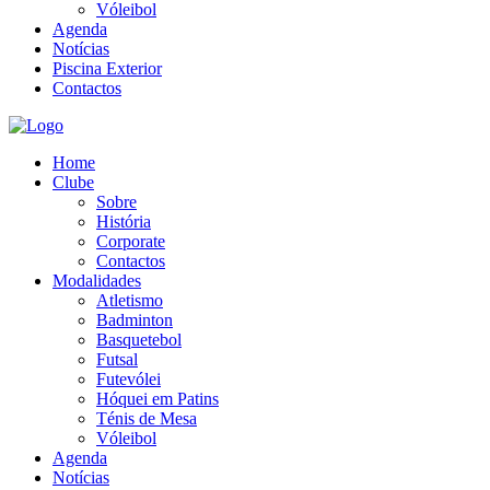
Vóleibol
Agenda
Notícias
Piscina Exterior
Contactos
Home
Clube
Sobre
História
Corporate
Contactos
Modalidades
Atletismo
Badminton
Basquetebol
Futsal
Futevólei
Hóquei em Patins
Ténis de Mesa
Vóleibol
Agenda
Notícias