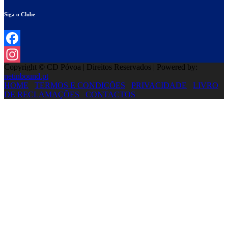
Siga o Clube
Facebook
Copyright © CD Póvoa | Direitos Reservados | Powered by:
Instagram
netinbound.pt
HOME
TERMOS E CONDIÇÕES
PRIVACIDADE
LIVRO
DE RECLAMAÇÕES
CONTACTOS