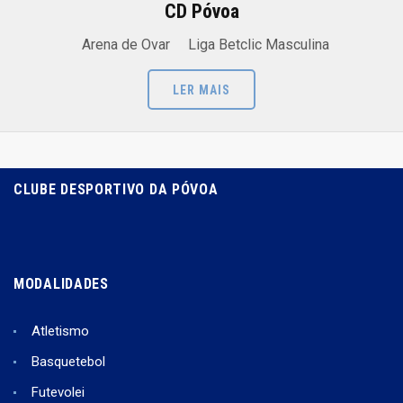
CD Póvoa
Arena de Ovar
Liga Betclic Masculina
LER MAIS
CLUBE DESPORTIVO DA PÓVOA
MODALIDADES
Atletismo
Basquetebol
Futevolei