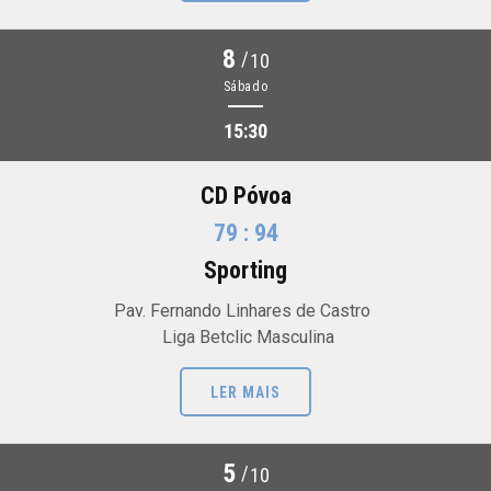
8
/
10
Sábado
15:30
CD Póvoa
79 : 94
Sporting
Pav. Fernando Linhares de Castro
Liga Betclic Masculina
LER MAIS
5
/
10