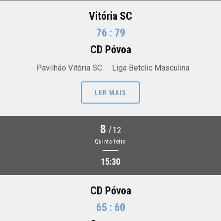
Vitória SC
76 : 79
CD Póvoa
Pavilhão Vitória SC
Liga Betclic Masculina
LER MAIS
8
/
12
Quinta-feira
15:30
CD Póvoa
65 : 60