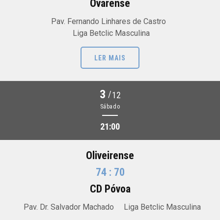
Ovarense
Pav. Fernando Linhares de Castro
Liga Betclic Masculina
LER MAIS
3
/
12
Sábado
21:00
Oliveirense
74 : 70
CD Póvoa
Pav. Dr. Salvador Machado
Liga Betclic Masculina