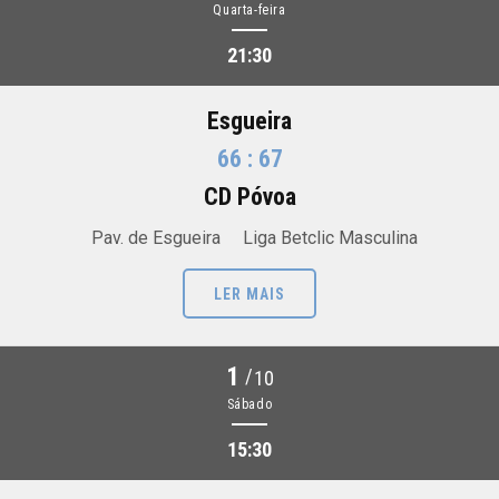
Quarta-feira
21:30
Esgueira
66 : 67
CD Póvoa
Pav. de Esgueira
Liga Betclic Masculina
LER MAIS
1
/
10
Sábado
15:30