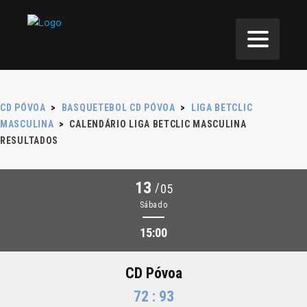
CD PÓVOA
>
BASQUETEBOL CD PÓVOA
>
LIGA BETCLIC
MASCULINA
>
CALENDÁRIO LIGA BETCLIC MASCULINA
RESULTADOS
13
/
05
Sábado
15:00
CD Póvoa
72 : 93