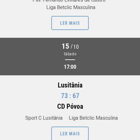
Liga Betclic Masculina
LER MAIS
15
/
10
Sábado
17:00
Lusitânia
73 : 67
CD Póvoa
Sport C Lusitânia
Liga Betclic Masculina
LER MAIS