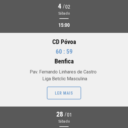
4
/
02
Sábado
15:00
CD Póvoa
60 : 59
Benfica
Pav. Fernando Linhares de Castro
Liga Betclic Masculina
LER MAIS
28
/
01
Sábado