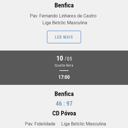
Benfica
Pav. Fernando Linhares de Castro
Liga Betclic Masculina
LER MAIS
10
/
05
Quarta-feira
17:00
Benfica
46 : 97
CD Póvoa
Pav. Fidelidade
Liga Betclic Masculina