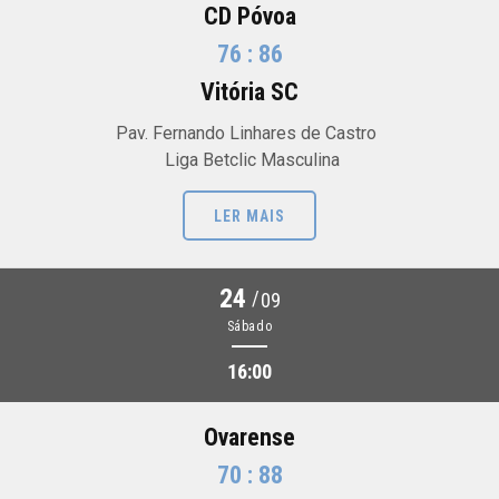
CD Póvoa
76 : 86
Vitória SC
Pav. Fernando Linhares de Castro
Liga Betclic Masculina
LER MAIS
24
/
09
Sábado
16:00
Ovarense
70 : 88