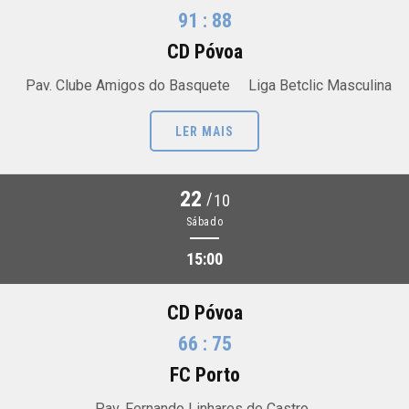
91 : 88
CD Póvoa
Pav. Clube Amigos do Basquete
Liga Betclic Masculina
LER MAIS
22
/
10
Sábado
15:00
CD Póvoa
66 : 75
FC Porto
Pav. Fernando Linhares de Castro