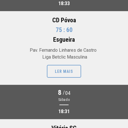
18:33
CD Póvoa
75 : 60
Esgueira
Pav. Fernando Linhares de Castro
Liga Betclic Masculina
LER MAIS
8
/
04
Sábado
18:31